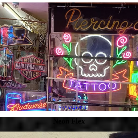

55 5514 6833
Neón Flex