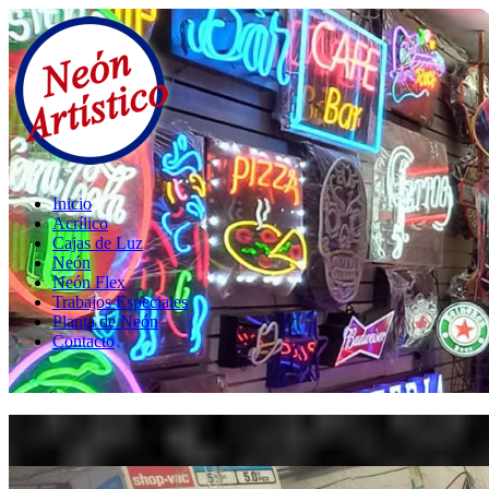
Inicio
Acrílico
Cajas de Luz
Neón
Neón Flex
Trabajos Especiales
Planta de Neón
Contacto