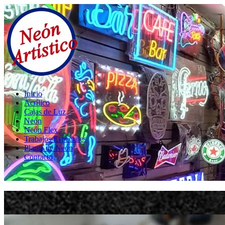
Inicio
Acrílico
Cajas de Luz
Neón
Neón Flex
Trabajos Especiales
Planta de Neón
Contacto