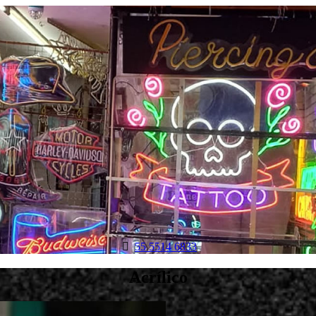

55 5514 6833
Acrílico